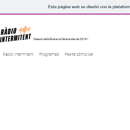
Esta página web se diseñó con la platafor
Creació radiofònica col·lectiva des de 2019 !
Ràdio Intermitent
Programes
Fes-te còmplice!